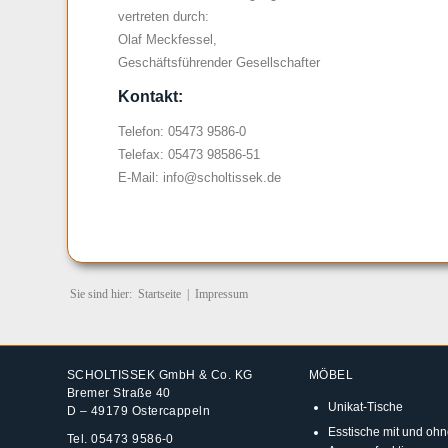
vertreten durch:
Olaf Meckfessel,
Geschäftsführender Gesellschafter
Kontakt:
Telefon:
05473 9586-0
Telefax: 05473 98586-51
E-Mail:
info@scholtissek.de
Sie sind hier:
Startseite
|
Impressum
SCHOLTISSEK GmbH & Co. KG
MÖBEL
Bremer Straße 40
Unikat-Tische
D – 49179 Ostercappeln
Esstische mit und ohn
Tel.
05473 9586-0