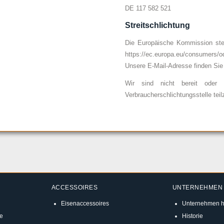
DE 117 582 521
Streitschlichtung
Die Europäische Kommission stell
https://ec.europa.eu/consumers/o
Unsere E-Mail-Adresse finden Si
Wir sind nicht bereit oder ve
Verbraucherschlichtungsstelle tei
ACCESSOIRES
UNTERNEHMEN
Eisenaccessoires
Unternehmen h
e
Historie