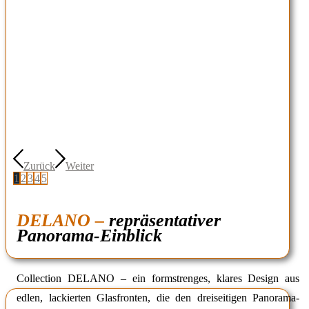
Zurück
Weiter
1
2
3
4
5
DELANO –
repräsentativer
Panorama-Einblick
Collection DELANO – ein formstrenges, klares Design aus
edlen, lackierten Glasfronten, die den dreiseitigen Panorama-