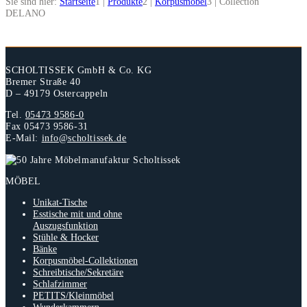
Sie sind hier:
Startseite
1
|
Produkte
2
|
Korpusmöbel
3
|
Collection
DELANO
SCHOLTISSEK GmbH & Co. KG
Bremer Straße 40
D – 49179 Ostercappeln
Tel.
05473 9586-0
Fax 05473 9586-31
E-Mail:
info@scholtissek.de
MÖBEL
Unikat-Tische
Esstische mit und ohne
Auszugsfunktion
Stühle & Hocker
Bänke
Korpusmöbel-Collektionen
Schreibtische/Sekretäre
Schlafzimmer
PETITS/Kleinmöbel