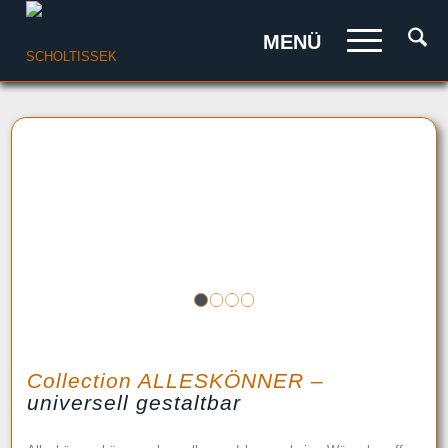
MENÜ
1
2
3
4
Collection ALLESKÖNNER –
universell gestaltbar