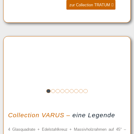
zur Collection TRATUM
1
2
3
4
5
6
7
8
9
Collection VARUS –
eine Legende
4 Glasquadrate + Edelstahlkreuz + Massivholzrahmen auf 45° –