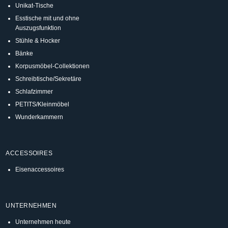
Unikat-Tische
Esstische mit und ohne
Auszugsfunktion
Stühle & Hocker
Bänke
Korpusmöbel-Collektionen
Schreibtische/Sekretäre
Schlafzimmer
PETITS/Kleinmöbel
Wunderkammern
ACCESSOIRES
Eisenaccessoires
UNTERNEHMEN
Unternehmen heute