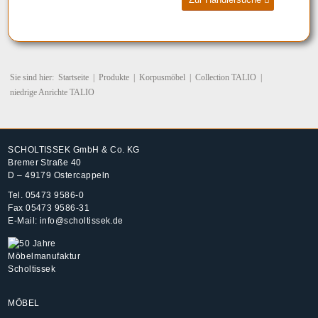
Sie sind hier:
Startseite
|
Produkte
|
Korpusmöbel
|
Collection TALIO
|
niedrige Anrichte TALIO
SCHOLTISSEK GmbH & Co. KG
Bremer Straße 40
D – 49179 Ostercappeln
Tel.
05473 9586-0
Fax 05473 9586-31
E-Mail:
info@scholtissek.de
MÖBEL