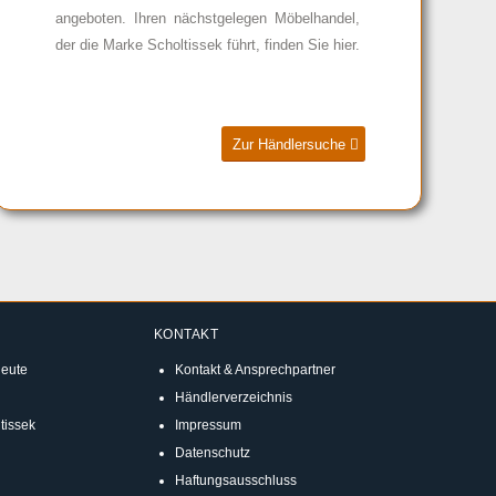
angeboten. Ihren nächstgelegen Möbelhandel,
der die Marke Scholtissek führt, finden Sie hier.
Zur Händlersuche
KONTAKT
eute
Kontakt & Ansprechpartner
Händlerverzeichnis
tissek
Impressum
Datenschutz
Haftungsausschluss