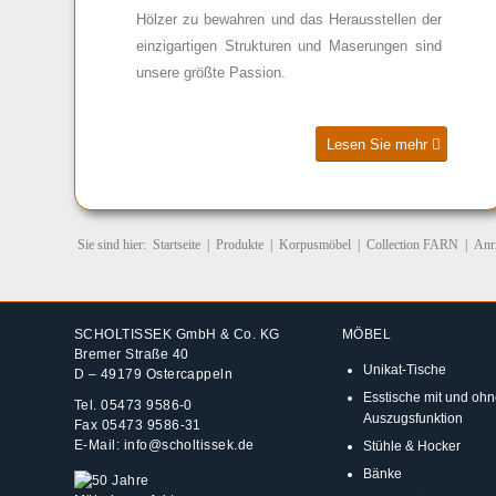
Hölzer zu bewahren und das Herausstellen der
einzigartigen Strukturen und Maserungen sind
unsere größte Passion.
Lesen Sie mehr
Sie sind hier:
Startseite
|
Produkte
|
Korpusmöbel
|
Collection FARN
|
Anr
SCHOLTISSEK GmbH & Co. KG
MÖBEL
Bremer Straße 40
Unikat-Tische
D – 49179 Ostercappeln
Esstische mit und ohn
Tel.
05473 9586-0
Auszugsfunktion
Fax 05473 9586-31
E-Mail:
info@scholtissek.de
Stühle & Hocker
Bänke