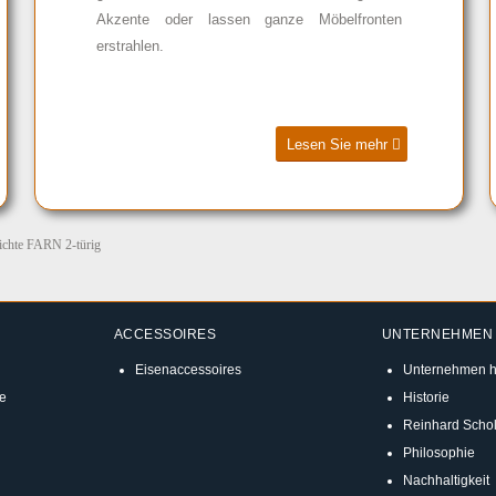
Akzente oder lassen ganze Möbelfronten
erstrahlen.
Lesen Sie mehr
ichte FARN 2-türig
ACCESSOIRES
UNTERNEHMEN
Eisenaccessoires
Unternehmen h
e
Historie
Reinhard Schol
Philosophie
Nachhaltigkeit