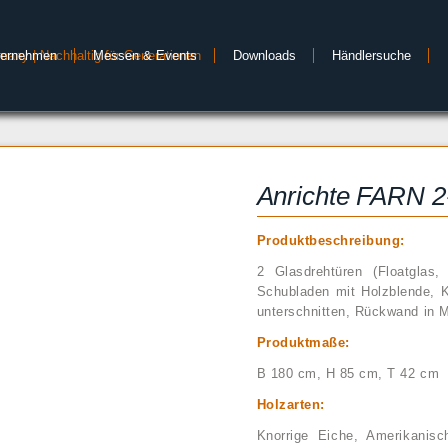
ternehmen
Messen & Events
Downloads
Händlersuche
Anrichte FARN 2-
Produktbeschreibung:
2 Glasdrehtüren (Floatglas
Schubladen mit Holzblende, K
unterschnitten, Rückwand in 
Produktmaße:
B 180 cm, H 85 cm, T 42 cm
Holzarten:
Knorrige Eiche, Amerikanisch