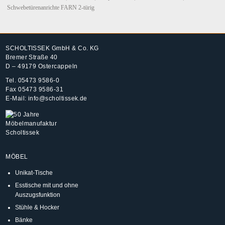
Schwebetürenanrichte FARN 2-türig
SCHOLTISSEK GmbH & Co. KG
Bremer Straße 40
D – 49179 Ostercappeln
Tel.
05473 9586-0
Fax 05473 9586-31
E-Mail:
info@scholtissek.de
MÖBEL
Unikat-Tische
Esstische mit und ohne
Auszugsfunktion
Stühle & Hocker
Bänke