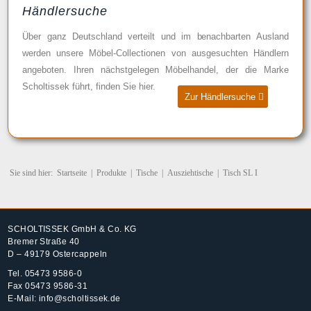
Händlersuche
Über ganz Deutschland verteilt und im benachbarten Ausland
werden unsere Möbel-Collectionen von ausgesuchten Händlern
angeboten. Ihren nächstgelegen Möbelhandel, der die Marke
Scholtissek führt, finden Sie hier.
Zur Händlersuche
Sie sind hier:
Startseite
|
Produkte
|
Tische
|
Ausziehtische
|
Tisch SL I
SCHOLTISSEK GmbH & Co. KG
Bremer Straße 40
D – 49179 Ostercappeln
Tel.
05473 9586-0
Fax 05473 9586-31
E-Mail:
info@scholtissek.de