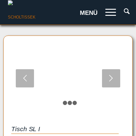
MENÜ
1
2
3
4
Tisch SL I