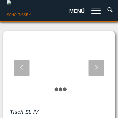
MENÜ
1
2
3
4
Tisch SL IV