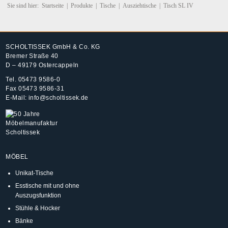
Sie sind hier:
Startseite
|
Produkte
|
Tische
|
Ausziehtische
|
Tisch SL IV
SCHOLTISSEK GmbH & Co. KG
Bremer Straße 40
D – 49179 Ostercappeln
Tel.
05473 9586-0
Fax 05473 9586-31
E-Mail:
info@scholtissek.de
MÖBEL
Unikat-Tische
Esstische mit und ohne
Auszugsfunktion
Stühle & Hocker
Bänke